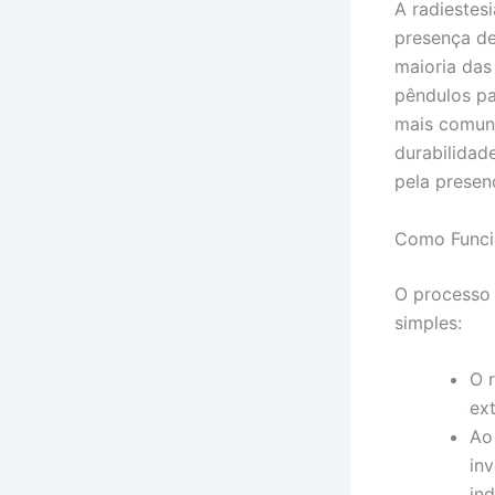
A radiestes
presença de
maioria das
pêndulos pa
mais comuns
durabilidad
pela presen
Como Funci
O processo 
simples:
O 
ex
Ao
in
ind