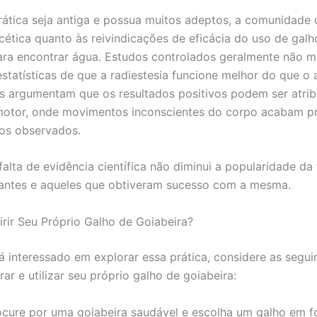
ática seja antiga e possua muitos adeptos, a comunidade c
ética quanto às reivindicações de eficácia do uso de galh
ara encontrar água. Estudos controlados geralmente não 
estatísticas de que a radiestesia funcione melhor do que o 
as argumentam que os resultados positivos podem ser atri
motor, onde movimentos inconscientes do corpo acabam p
os observados.
falta de evidência científica não diminui a popularidade da
cantes e aqueles que obtiveram sucesso com a mesma.
ir Seu Próprio Galho de Goiabeira?
á interessado em explorar essa prática, considere as segui
ar e utilizar seu próprio galho de goiabeira:
ocure por uma goiabeira saudável e escolha um galho em f