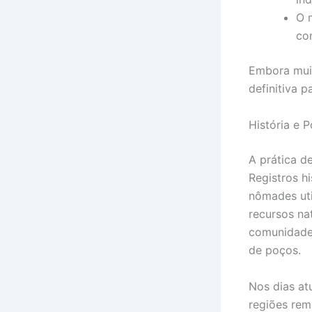
O 
co
Embora muit
definitiva p
História e 
A prática d
Registros h
nômades uti
recursos na
comunidades
de poços.
Nos dias at
regiões rem