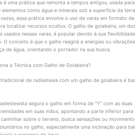
ia é uma prática que remonta a tempos antigos, usada para
 elementos como água e minerais sob a superfície da terra
 vezes, essa prática envolve o uso de varas em formato de
ra localizar recursos ocultos. O galho de goiabeira, um dos
 usados nessas varas, é popular devido à sua flexibilidade
e. O conceito é que o galho reagirá a energias ou vibrações
ça de água, orientando o portador na sua busca.
ona a Técnica com Galho de Goiabeira?
tradicional de radiestesia com um galho de goiabeira é ba
radiestesista segura o galho em forma de “Y” com as duas
tremidades em suas mãos, apontando a parte inferior para 
 caminhar sobre o terreno, busca sensações ou movimento
voluntários no galho, especialmente uma inclinação para ba
icaria a presença de água.