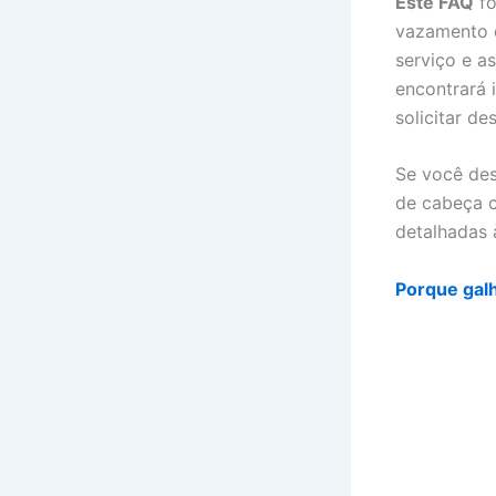
Este FAQ
fo
vazamento d
serviço e a
encontrará 
solicitar d
Se você des
de cabeça c
detalhadas 
Porque galh