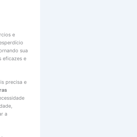
cios e
desperdício
tornando sua
 eficazes e
s precisa e
ras
ecessidade
dade,
r a