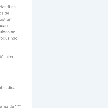
ientífica
os de
mostram
acaso.
buídos ao
roduzindo
 técnica
ntes dicas
orma de “Y”