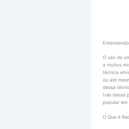
Entendendo
O uso de um
a muitos mis
técnica env
ou até mesm
dessa técni
trás dessa 
popular em 
O Que é Rad