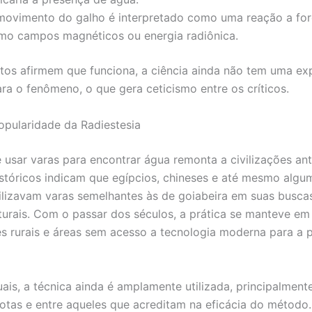
movimento do galho é interpretado como uma reação a forç
mo campos magnéticos ou energia radiônica.
os afirmem que funciona, a ciência ainda não tem uma ex
ara o fenômeno, o que gera ceticismo entre os críticos.
Popularidade da Radiestesia
e usar varas para encontrar água remonta a civilizações ant
istóricos indicam que egípcios, chineses e até mesmo algu
lizavam varas semelhantes às de goiabeira em suas busca
turais. Com o passar dos séculos, a prática se manteve em
 rurais e áreas sem acesso a tecnologia moderna para a 
uais, a técnica ainda é amplamente utilizada, principalmen
otas e entre aqueles que acreditam na eficácia do método.