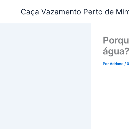
Ir
Caça Vazamento Perto de Mi
para
o
conteúdo
Porqu
água
Por
Adriano
/
0