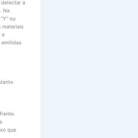
 detectar a
. Na
 “Y” ou
 materiais
 e
 emitidas
stante
frente.
s
ixo que