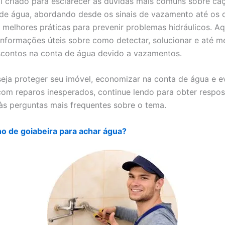
i criado para esclarecer as dúvidas mais comuns sobre ca
e água, abordando desde os sinais de vazamento até os 
s melhores práticas para prevenir problemas hidráulicos. Aq
informações úteis sobre como detectar, solucionar e até 
escontos na conta de água devido a vazamentos.
eja proteger seu imóvel, economizar na conta de água e ev
om reparos inesperados, continue lendo para obter respos
às perguntas mais frequentes sobre o tema.
o de goiabeira para achar água?