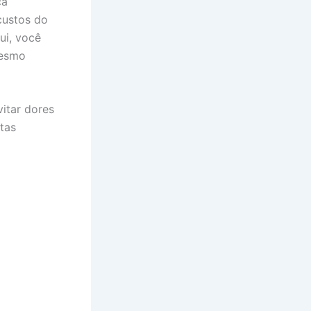
ça
custos do
ui, você
mesmo
itar dores
tas