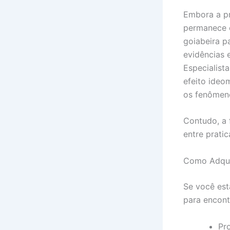
Embora a pr
permanece c
goiabeira p
evidências 
Especialist
efeito ideo
os fenômen
Contudo, a 
entre prati
Como Adquir
Se você est
para encontr
Pr