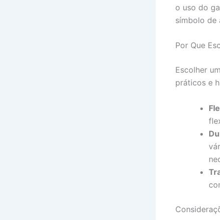
o uso do ga
símbolo de 
Por Que Esc
Escolher um
práticos e h
Fle
fl
Du
vár
ne
Tr
co
Consideraçõ