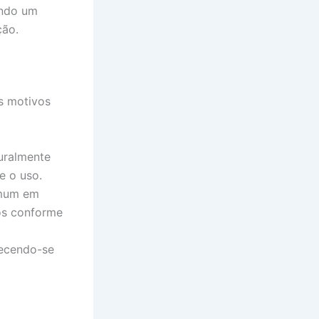
endo um
ção.
s motivos
uralmente
e o uso.
omum em
hos conforme
lecendo-se