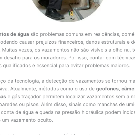
tos de água
são problemas comuns em residências, comér
 podendo causar prejuízos financeiros, danos estruturais e 
. Muitas vezes, os vazamentos não são visíveis a olho nu, 
 desafio para os moradores. Por isso, contar com técnicas
s qualificados é essencial para evitar problemas maiores.
o da tecnologia, a detecção de vazamentos se tornou mai
siva. Atualmente, métodos como o uso de
geofones
,
câme
cas
e gás traçador permitem localizar vazamentos sem a n
paredes ou pisos. Além disso, sinais como manchas de umi
conta de água e queda na pressão hidráulica podem indica
e um vazamento oculto.