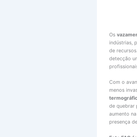
Os
vazamen
indústrias,
de recursos
detecção um
profissionai
Com o avanç
menos inva
termográfi
de quebrar 
aumento na 
presença d