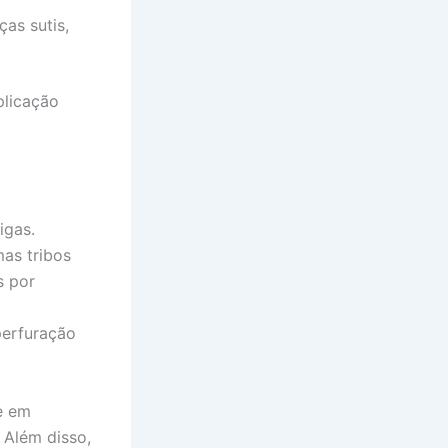
as sutis,
plicação
igas.
mas tribos
s por
perfuração
te em
 Além disso,