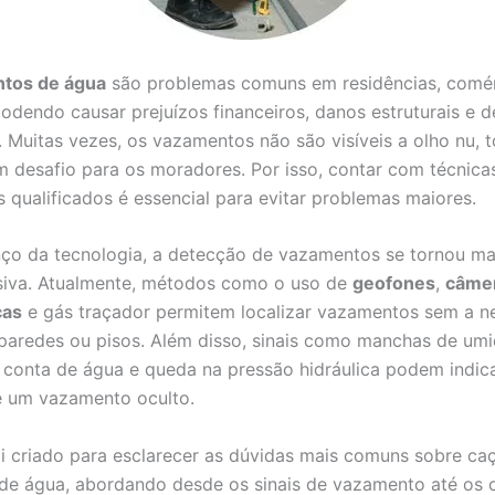
tos de água
são problemas comuns em residências, comér
 podendo causar prejuízos financeiros, danos estruturais e 
. Muitas vezes, os vazamentos não são visíveis a olho nu, 
 desafio para os moradores. Por isso, contar com técnicas
s qualificados é essencial para evitar problemas maiores.
o da tecnologia, a detecção de vazamentos se tornou mai
siva. Atualmente, métodos como o uso de
geofones
,
câme
cas
e gás traçador permitem localizar vazamentos sem a n
paredes ou pisos. Além disso, sinais como manchas de umi
conta de água e queda na pressão hidráulica podem indica
e um vazamento oculto.
i criado para esclarecer as dúvidas mais comuns sobre ca
e água, abordando desde os sinais de vazamento até os 