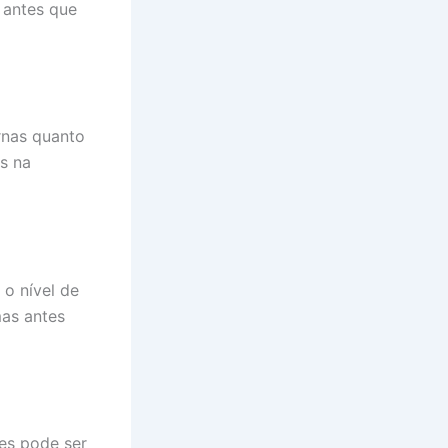
 antes que
ernas quanto
s na
o nível de
mas antes
es pode ser