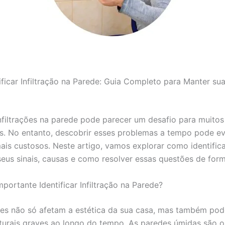
ficar Infiltração na Parede: Guia Completo para Manter su
 infiltrações na parede pode parecer um desafio para muitos
os. No entanto, descobrir esses problemas a tempo pode ev
ais custosos. Neste artigo, vamos explorar como identificar
seus sinais, causas e como resolver essas questões de form
portante Identificar Infiltração na Parede?
ções não só afetam a estética da sua casa, mas também po
turais graves ao longo do tempo. As paredes úmidas são 