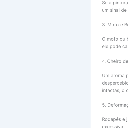
Se a pintur
um sinal de 
3. Mofo e B
O mofo ou b
ele pode ca
4. Cheiro d
Um aroma pe
despercebid
intactas, o 
5. Deforma
Rodapés e 
excessiva.