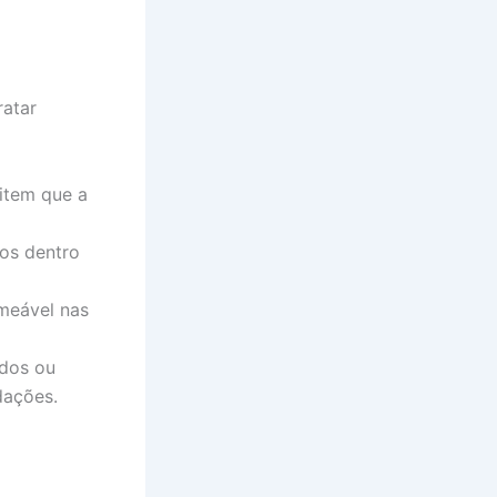
ratar
item que a
os dentro
meável nas
dos ou
dações.