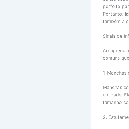
perfeito pa
Portanto,
id
também a s
Sinais de In
Ao aprender 
comuns que 
1. Manchas
Manchas esc
umidade. E
tamanho co
2. Estufame