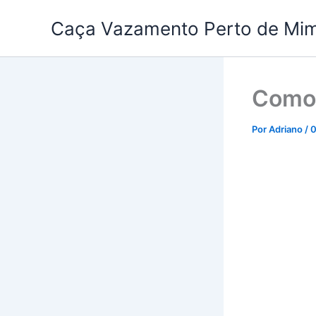
Ir
Caça Vazamento Perto de Mi
para
o
conteúdo
Como 
Por
Adriano
/
0