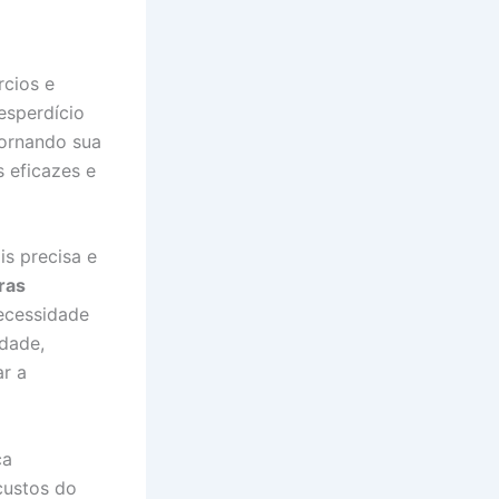
cios e
desperdício
tornando sua
 eficazes e
s precisa e
ras
ecessidade
dade,
r a
ça
custos do