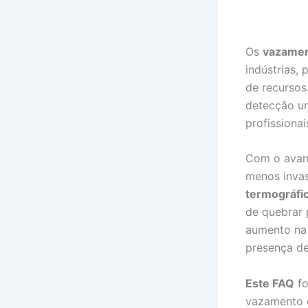
Os
vazamen
indústrias,
de recursos
detecção um
profissionai
Com o avanç
menos inva
termográfi
de quebrar 
aumento na 
presença d
Este FAQ
fo
vazamento d