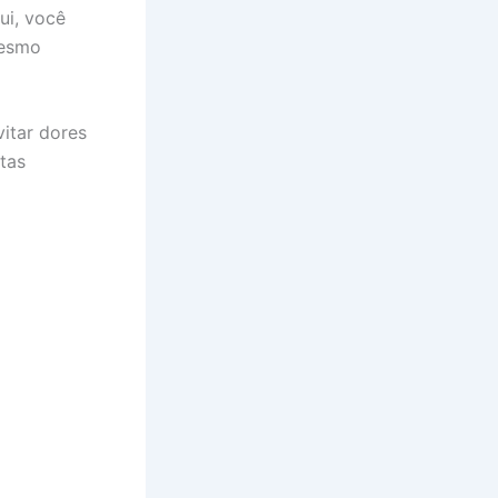
ui, você
mesmo
itar dores
tas