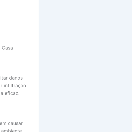
a Casa
itar danos
 infiltração
a eficaz.
dem causar
o ambiente