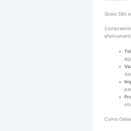
Quais São a
Compreender
efetivament
Te
águ
Va
da
Im
pa
Pr
ob
Como Detect