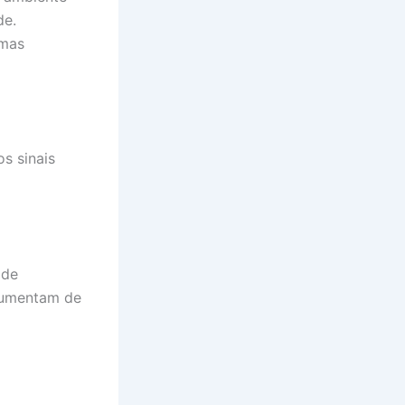
de.
 mas
os sinais
 de
aumentam de