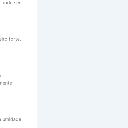
, pode ser
iro forte,
a
lmente
à umidade