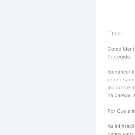
“`html
Como Identi
Protegida
Identificar
proprietári
maiores e m
na parede, 
Por Que é Im
As infiltra
danos estru