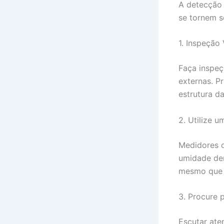
A detecção 
se tornem sé
1. Inspeção 
Faça inspeç
externas. P
estrutura d
2. Utilize 
Medidores d
umidade den
mesmo que o
3. Procure 
Escutar ate