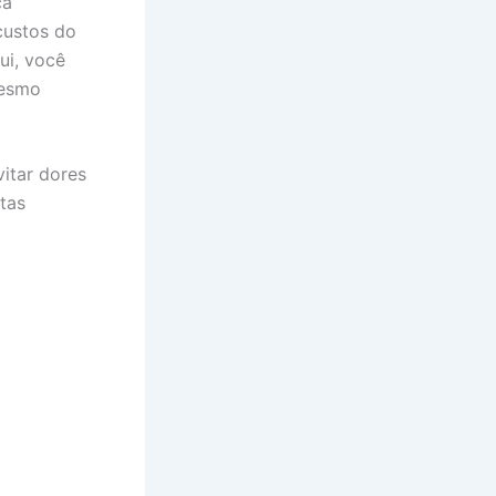
ça
custos do
ui, você
mesmo
itar dores
tas