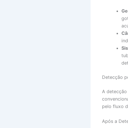
Ge
go
acú
Câ
in
Si
tu
de
Detecção p
A detecção 
convenciona
pelo fluxo 
Após a Det