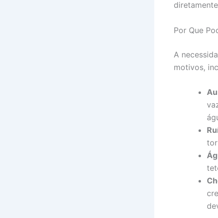
diretamente
Por Que Pod
A necessida
motivos, inc
Au
va
ág
Ru
to
Ág
te
Ch
cr
dev