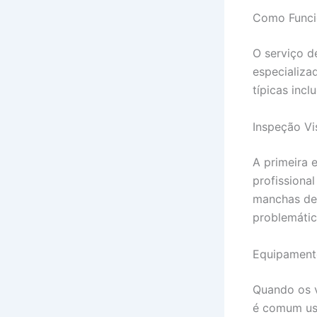
Como Funci
O serviço d
especializa
típicas incl
Inspeção Vi
A primeira 
profissiona
manchas de 
problemátic
Equipament
Quando os v
é comum usa