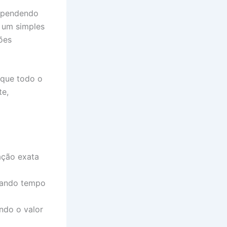
Dependendo
 um simples
ões
 que todo o
te,
ação exata
pando tempo
ndo o valor