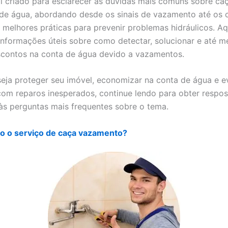
i criado para esclarecer as dúvidas mais comuns sobre ca
e água, abordando desde os sinais de vazamento até os 
s melhores práticas para prevenir problemas hidráulicos. Aq
informações úteis sobre como detectar, solucionar e até 
escontos na conta de água devido a vazamentos.
eja proteger seu imóvel, economizar na conta de água e ev
om reparos inesperados, continue lendo para obter respos
às perguntas mais frequentes sobre o tema.
to o serviço de caça vazamento?