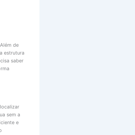
 Além de
a estrutura
cisa saber
orma
localizar
gua sem a
ciente e
o