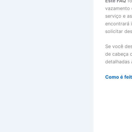
Este FAQ
fo
vazamento d
serviço e a
encontrará 
solicitar d
Se você des
de cabeça c
detalhadas 
Como é fei