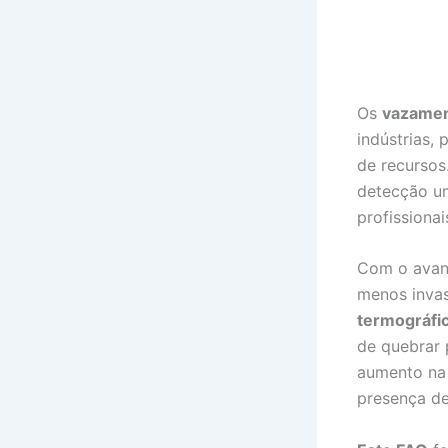
Os
vazamen
indústrias,
de recursos
detecção um
profissionai
Com o avanç
menos inva
termográfi
de quebrar 
aumento na 
presença d