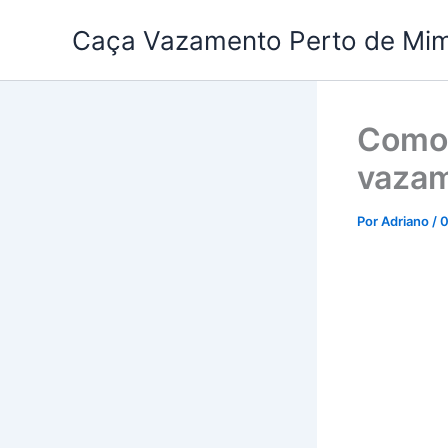
Ir
Caça Vazamento Perto de Mi
para
o
conteúdo
Como 
vaza
Por
Adriano
/
0