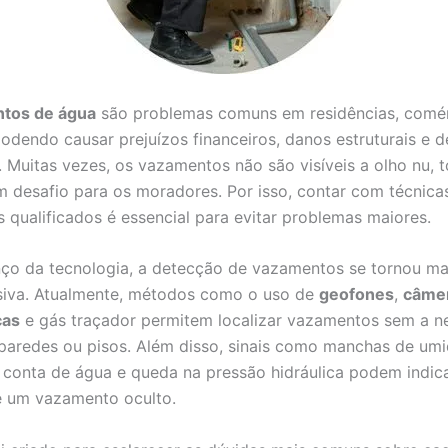
tos de água
são problemas comuns em residências, comér
 podendo causar prejuízos financeiros, danos estruturais e 
. Muitas vezes, os vazamentos não são visíveis a olho nu, 
 desafio para os moradores. Por isso, contar com técnicas
s qualificados é essencial para evitar problemas maiores.
o da tecnologia, a detecção de vazamentos se tornou mai
siva. Atualmente, métodos como o uso de
geofones
,
câme
cas
e gás traçador permitem localizar vazamentos sem a n
paredes ou pisos. Além disso, sinais como manchas de umi
conta de água e queda na pressão hidráulica podem indica
e um vazamento oculto.