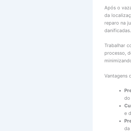
Após o vaz
da localiza
reparo na j
danificadas.
Trabalhar c
processo, d
minimizando
Vantagens 
Pr
do
Cu
e 
Pr
da