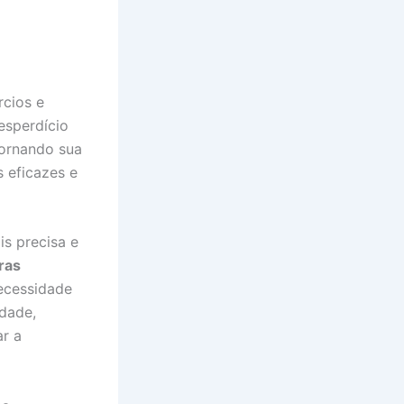
cios e
desperdício
tornando sua
 eficazes e
s precisa e
ras
ecessidade
dade,
r a