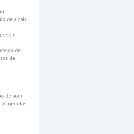
ou
io de sinais
 podem
istema de
ntos de
uso de som
icas geradas