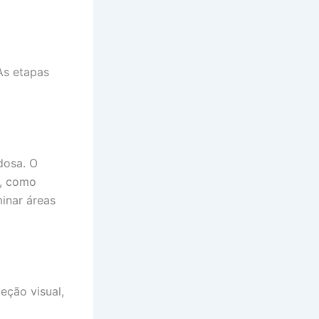
As etapas
dosa. O
s, como
inar áreas
eção visual,